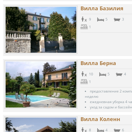
Вилла Базилия
9
5
3
1
Вилла Берна
10
5
4
1
предоставление 2 комп
неделю
ежедневная уборка 4 ча
уход за садом и бассей
Вилла Коленн
8
4
6