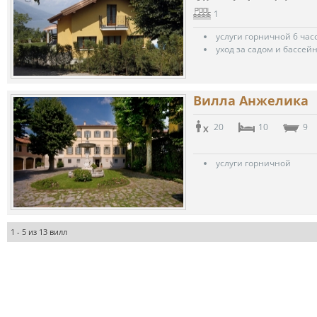
1
услуги горничной 6 час
уход за садом и бассей
Вилла Анжелика
20
10
9
услуги горничной
1 - 5 из 13 вилл