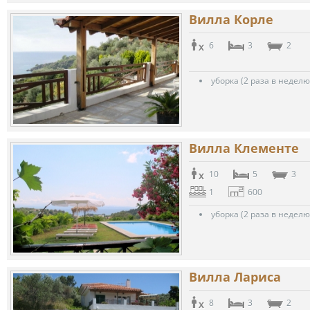
Вилла Корле
6
3
2
уборка (2 раза в неделю
Вилла Клементе
10
5
3
1
600
уборка (2 раза в неделю
Вилла Лариса
8
3
2